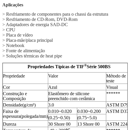
Aplicações
> Resfriamento de componentes para o chassi da estrutura
> Resfriamento de CD-Rom, DVD-Rom
> Adaptadores de energia SAD-DC
> CPU
> Placa de vídeo
> Placa-mãe/placa principal
> Notebook
> Fonte de alimentação
> Soluções térmicas de heat pipe
®
Propriedades Típicas de TIF
Série 500BS
Propriedade
Valor
Método de
teste
Cor
Azul
Visual
Construção e
Elastômero de silicone
******
Composição
preenchido com cerâmica
Densidade(g/cm³)
3.0
ASTM D79
Faixa de
0.010~0.020
0.030~0.200
ASTM D37
espessura(polegada/mm)
(0.25~0.50)
(0.75~5.0)
Dureza
30 Shore 00
13 Shore 00
ASTM 2240