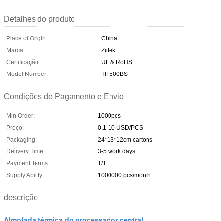
Detalhes do produto
Place of Origin:
China
Marca:
Ziitek
Certificação:
UL & RoHS
Model Number:
TIF500BS
Condições de Pagamento e Envio
Min Order:
1000pcs
Preço:
0.1-10 USD/PCS
Packaging:
24*13*12cm cartons
Delivery Time:
3-5 work days
Payment Terms:
T/T
Supply Ability:
1000000 pcs/month
descrição
Almofada térmica do processador central