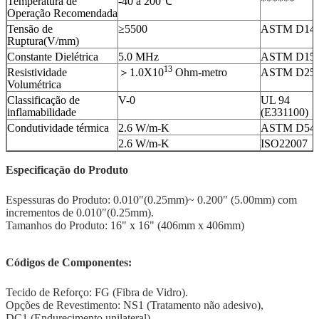
Temperatura de
-40 a 200℃
******
Operação Recomendada
Tensão de
≥5500
ASTM D14
Ruptura(V/mm)
Constante Dielétrica
5.0 MHz
ASTM D15
13
Resistividade
＞1.0X10
Ohm-metro
ASTM D25
Volumétrica
Classificação de
V-0
UL 94
inflamabilidade
(E331100)
Condutividade térmica
2.6 W/m-K
ASTM D54
2.6 W/m-K
ISO22007
Especificação do Produto
Espessuras do Produto: 0.010"(0.25mm)~ 0.200" (5.00mm) com
incrementos de 0.010"(0.25mm).
Tamanhos do Produto: 16" x 16" (406mm x 406mm)
Códigos de Componentes:
Tecido de Reforço: FG (Fibra de Vidro).
Opções de Revestimento: NS1 (Tratamento não adesivo),
DC1 (Endurecimento unilateral).