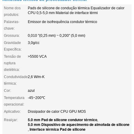
Nome dos
Pads de silicone de condução térmica Equalizador de calor
CPU 0,5-5,0 mm Material de interface térmi
produtos:
Palavras-
Emissor de isofrequência condutor térmico
chave:
Grossura:
0,010 "(0,25 mm) ~ 0,200" (5,0 mm)
Gravidade
3,0g/cc
Específica:
Tensão de
>5500 VCA
ruptura
dielétrica:
Condutividade
2,6 W/m-K
térmica:
Cor:
azul
Temperatura
-45~200℃
operacional:
Aplicativo:
Dissipador de calor CPU GPU MOS
5.0 mm Pad de silicone condutor térmico
Realçar:
,
5.0 mm Dispositivo de aquecimento de almofada de silicone
Interface térmica Pad de silicone
,