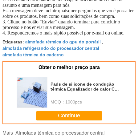
assunto e uma mensagem para nós.
Esta mensagem deve incluir quaisquer perguntas que você possa ter
sobre os produtos, bem como suas solicitações de compra.
3. Clique no botão "Enviar" quando terminar para concluir o
processo e nos enviar sua mensagem.
4. Responderemos o mais rápido possível por e-mail ou online.
almofada térmica do gpu do portátil
Etiquetas:
,
almofada refrigerando do processador central
,
almofada térmica do caderno
Obter o melhor preço para
Pads de silicone de condução
térmica Equalizador de calor CPU
0,5-5,0 mm Material de interface
térmica Preenchimento de lacuna
MOQ：
1000pcs
térmica condutiva
Continue
Almofada térmica do processador central
Mais