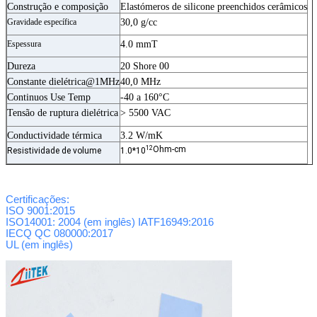
Construção e composição
Elastómeros de silicone preenchidos cerâmicos
Gravidade específica
30,0 g/cc
Espessura
4.0 mmT
Dureza
20 Shore 00
Constante dielétrica@1MHz
40,0 MHz
Continuos Use Temp
-40 a 160°C
Tensão de ruptura dielétrica
> 5500 VAC
Conductividade térmica
3.2 W/mK
12
Ohm-cm
Resistividade de volume
1.0*10
Certificações:
ISO 9001:2015
ISO14001: 2004 (em inglês)
IATF16949:2016
IECQ QC 080000:2017
UL (em inglês)