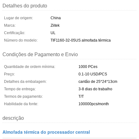
Detalhes do produto
Lugar de origem:
China
Marca:
Ziitek
Certificação:
UL
Número do modelo:
TIF1160-32-05US almofada térmica
Condições de Pagamento e Envio
Quantidade de ordem mínima:
1000 PCes
Preço:
0.1-10 USD/PCS
Detalhes da embalagem:
cantão de 25*24*13cm
Tempo de entrega:
3-8 dias do trabalho
Termos de pagamento:
T/T
Habilidade da fonte:
100000pcs/month
descrição
Almofada térmica do processador central