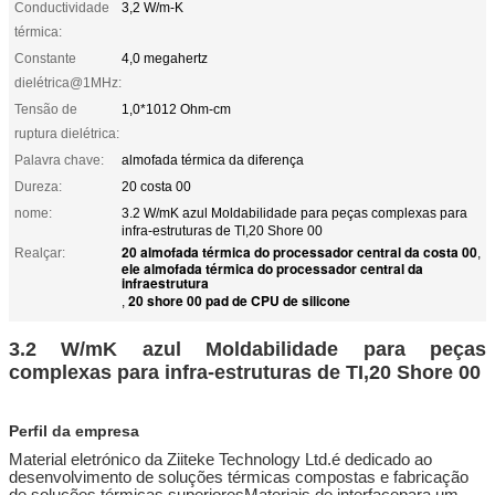
Conductividade
3,2 W/m-K
térmica:
Constante
4,0 megahertz
dielétrica@1MHz:
Tensão de
1,0*1012 Ohm-cm
ruptura dielétrica:
Palavra chave:
almofada térmica da diferença
Dureza:
20 costa 00
nome:
3.2 W/mK azul Moldabilidade para peças complexas para
infra-estruturas de TI,20 Shore 00
20 almofada térmica do processador central da costa 00
Realçar:
,
ele almofada térmica do processador central da
infraestrutura
20 shore 00 pad de CPU de silicone
,
3.2 W/mK azul Moldabilidade para peças
complexas para infra-estruturas de TI,20 Shore 00
Perfil da empresa
Material eletrónico da Ziitek
e Technology Ltd.
é dedicado ao
desenvolvimento de soluções térmicas compostas e fabricação
de soluções térmicas superiores
Materiais de interface
para um