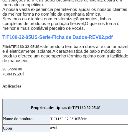
mercado competitivo.
A nossa vasta experiência permite-nos ajudar os nossos clientes
da melhor forma no domínio da engenharia térmica.
Servimos os clientes.
com customização
produtos, linhas
completas de produtos e produção flexível,
O que nos torna o
melhor e mais confiável parceiro de vocês.
TIF100-32-05US-Série-Ficha de Dados-REV02.pdf
Este produto tem baixa dureza, é conformável
Ziitek
TIF1160-32-05US
e é eletricamente isolante.A característica de baixo módulo do
produto oferece um desempenho térmico óptimo com a facilidade
de manuseio.
20 Shore 00
azul
<
Cores:
Aplicações
Propriedades típicas de
TIF1160-32-05US
Nome do produto
Série
TIF1160-32-05US
Cores
azul