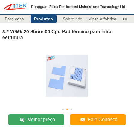
Dongguan Ziitek Electronical Material and Technology Ltd.
Para casa
Produtos
Sobre nós
Visita à fábrica
>>
3.2 W/Mk 20 Shore 00 Cpu Pad térmico para infra-
estrutura
Melhor preço
Fale Conosco