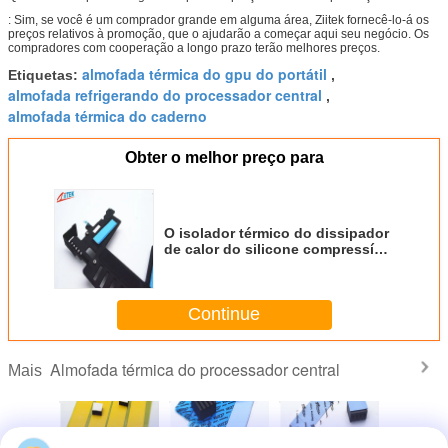
: Sim, se você é um comprador grande em alguma área, Ziitek fornecê-lo-á os
preços relativos à promoção, que o ajudarão a começar aqui seu negócio. Os
compradores com cooperação a longo prazo terão melhores preços.
almofada térmica do gpu do portátil
Etiquetas:
,
almofada refrigerando do processador central
,
almofada térmica do caderno
Obter o melhor preço para
O isolador térmico do dissipador
de calor do silicone compressível
macio acolchoa 3.0w/Mk
Continue
Almofada térmica do processador central
Mais