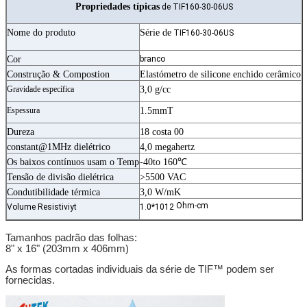
Propriedades típicas
de TIF160-30-06US
Nome do produto
Série de
TIF160-30-06US
Cor
branco
Construção & Compostion
Elastómetro de silicone enchido cerâmico
Gravidade específica
3,0 g/cc
Espessura
1.5mmT
Dureza
18 costa 00
constant@1MHz dielétrico
4,0 megahertz
Os baixos contínuos usam o Temp
-40to 160℃
Tensão de divisão dielétrica
>5500 VAC
Condutibilidade térmica
3,0 W/mK
Ohm-cm
Volume Resistiviyt
1.0*1012
Tamanhos padrão das folhas:
8" x 16" (203mm x 406mm)
As formas cortadas individuais da série de TIF™ podem ser
fornecidas.