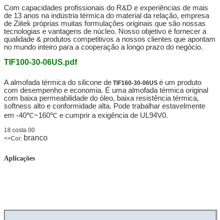
Com capacidades profissionais do R&D e experiências de mais
de 13 anos na indústria térmica do material
da relação, empresa
de Ziitek próprias muitas
formulações originais que são nossas
tecnologias e vantagens de núcleo. Nosso objetivo é fornecer a
qualidade & produtos competitivos a nossos clientes que apontam
no mundo inteiro para a cooperação a longo prazo do negócio.
TIF100-30-06US.pdf
A almofada térmica do silicone de
é um produto
TIF160-30-06US
com desempenho e economia. É uma almofada térmica original
com baixa permeabilidade do óleo, baixa resistência térmica,
softness alto e conformidade alta. Pode trabalhar estavelmente
em -40℃~160℃ e cumprir a exigência de UL94V0.
18 costa 00
branco
<>Cor:
Aplicações