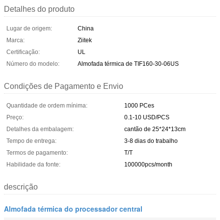
Detalhes do produto
Lugar de origem:
China
Marca:
Ziitek
Certificação:
UL
Número do modelo:
Almofada térmica de TIF160-30-06US
Condições de Pagamento e Envio
Quantidade de ordem mínima:
1000 PCes
Preço:
0.1-10 USD/PCS
Detalhes da embalagem:
cantão de 25*24*13cm
Tempo de entrega:
3-8 dias do trabalho
Termos de pagamento:
T/T
Habilidade da fonte:
100000pcs/month
descrição
Almofada térmica do processador central