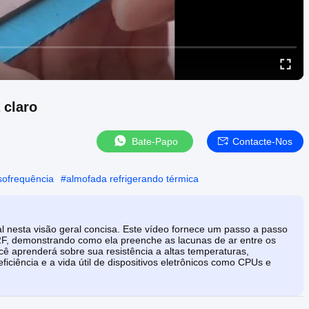
 claro
Bate-Papo
Contacte-Nos
sofrequência
#
almofada refrigerando térmica
al nesta visão geral concisa. Este vídeo fornece um passo a passo
2F, demonstrando como ela preenche as lacunas de ar entre os
cê aprenderá sobre sua resistência a altas temperaturas,
eficiência e a vida útil de dispositivos eletrônicos como CPUs e