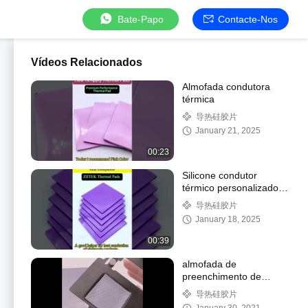
Bate-Papo
Contacte-Nos
Vídeos Relacionados
Almofada condutora
térmica
导热硅胶片
January 21, 2025
00:23
Silicone condutor
térmico personalizado
para resfriamento de
导热硅胶片
CPU GPU
January 18, 2025
00:39
almofada de
preenchimento de
lacunas laptop TIF800
导热硅胶片
cinza