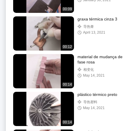
January 30, 2021
00:09
graxa térmica cinza 3
导热膏
April 13, 2021
00:12
material de mudança de
fase rosa
相变化
May 14, 2021
00:14
plástico térmico preto
导热塑料
May 14, 2021
00:14