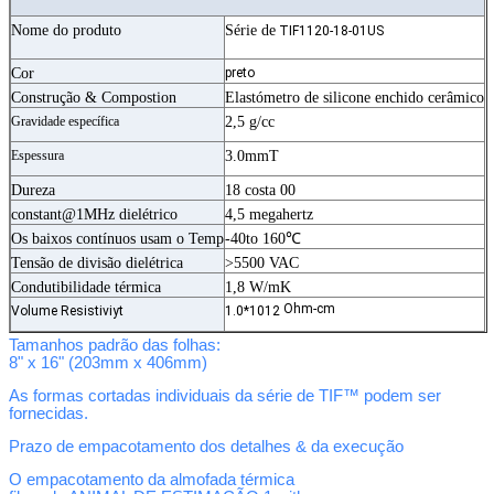
Nome do produto
Série de
TIF1120-18-01US
Cor
preto
Construção & Compostion
Elastómetro de silicone enchido cerâmico
Gravidade específica
2,5 g/cc
Espessura
3.0mmT
Dureza
18 costa 00
constant@1MHz dielétrico
4,5 megahertz
Os baixos contínuos usam o Temp
-40to 160℃
Tensão de divisão dielétrica
>5500 VAC
Condutibilidade térmica
1,8 W/mK
Ohm-cm
Volume Resistiviyt
1.0*1012
Tamanhos padrão das folhas:
8" x 16" (203mm x 406mm)
As formas cortadas individuais da série de TIF™ podem ser
fornecidas.
Prazo de empacotamento dos detalhes & da execução
O empacotamento da almofada térmica