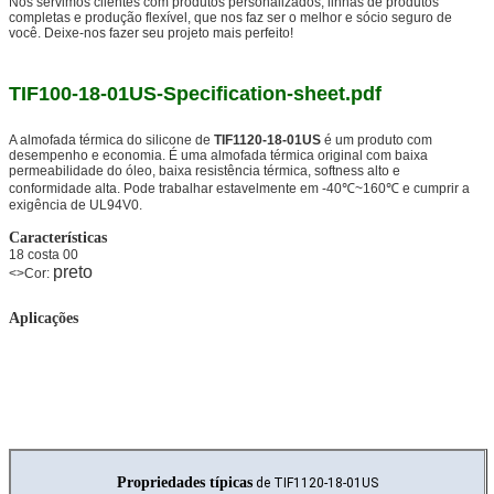
Nós servimos clientes com produtos personalizados, linhas de produtos
completas e produção flexível, que nos faz ser o melhor e sócio seguro de
você. Deixe-nos fazer seu projeto mais perfeito!
TIF100-18-01US-Specification-sheet.pdf
A almofada térmica do silicone de
TIF1120-18-01US
é um produto com
desempenho e economia. É uma almofada térmica original com baixa
permeabilidade do óleo, baixa resistência térmica, softness alto e
conformidade alta. Pode trabalhar estavelmente em -40℃~160℃ e cumprir a
exigência de UL94V0.
Características
18 costa 00
preto
<>Cor:
Aplicações
Propriedades típicas
de TIF1120-18-01US