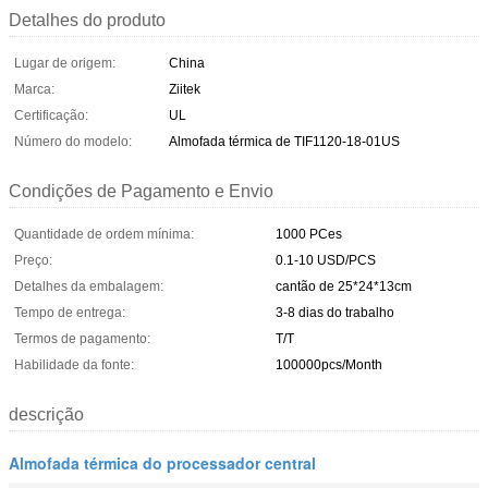
Detalhes do produto
Lugar de origem:
China
Marca:
Ziitek
Certificação:
UL
Número do modelo:
Almofada térmica de TIF1120-18-01US
Condições de Pagamento e Envio
Quantidade de ordem mínima:
1000 PCes
Preço:
0.1-10 USD/PCS
Detalhes da embalagem:
cantão de 25*24*13cm
Tempo de entrega:
3-8 dias do trabalho
Termos de pagamento:
T/T
Habilidade da fonte:
100000pcs/Month
descrição
Almofada térmica do processador central