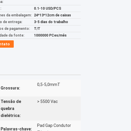
a:
:
0.1-10 USD/PCS
hes da embalagem:
24*13*12cm de caixas
 de entrega:
3-5 dias do trabalho
s de pagamento:
T/T
idade da fonte:
1000000 PCes/mês
ntato
0,5-5,0mmT
Grossura:
Tensão de
> 5500 Vac
quebra
dielétrica:
Pad Gap Condutor
Palavras-chave: