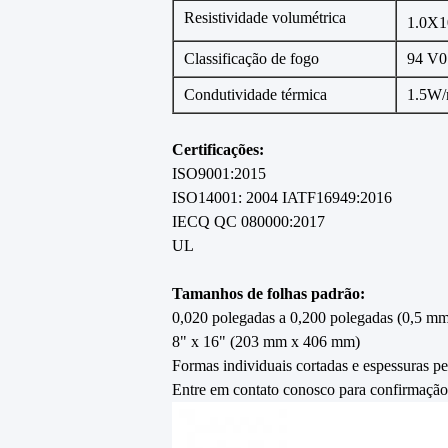
Resistividade volumétrica
1.0X1
Classificação de fogo
94 V0
Condutividade térmica
1.5W
Certificações:
ISO9001:2015
ISO14001: 2004 IATF16949:2016
IECQ QC 080000:2017
UL
Tamanhos de folhas padrão:
0,020 polegadas a 0,200 polegadas (0,5 m
8" x 16" (203 mm x 406 mm)
Formas individuais cortadas e espessuras p
Entre em contato conosco para confirmação