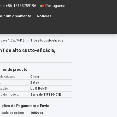
rte:
+86-18153789196
Portuguese
dir um orçamento
Notícias
suave 1.5W/M-K 2mmT de alto custo-eficácia,
T de alto custo-eficácia,
lhes do produto:
 de origem:
China
:
Ziitek
icação:
UL & RoHS
o do modelo:
Série de TIF180-01E
ições de Pagamento e Envio:
idade de ordem
1000pcs