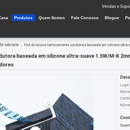
Vendas e Supo
Casa
Produtos
Quem Somos
Fale Conosco
Blogue
Pe
o silicone
Pad de lacuna termicamente condutora baseada em silicone ultra-
utora baseada em silicone ultra-suave 1.5W/M-K 2mm
adores
Deta
Lugar
Marca
Certif
Númer
Cond
Quant