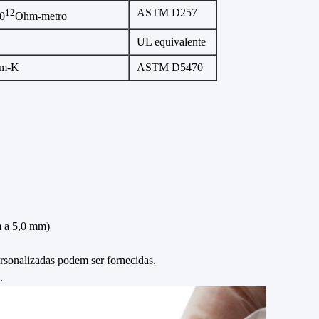
ASTM D257
12
0
Ohm-metro
UL equivalente
/m-K
ASTM D5470
m a 5,0 mm)
ersonalizadas podem ser fornecidas.
.