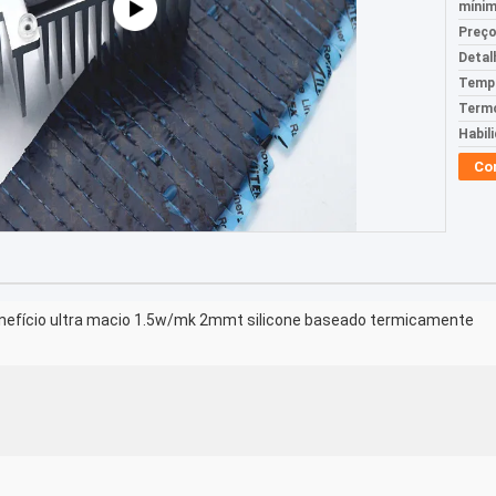
mínim
Preço
Detal
Tempo
Termo
Habil
Co
enefício ultra macio 1.5w/mk 2mmt silicone baseado termicamente