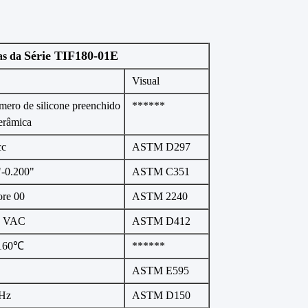
Série TIF180-01E
as da
Visual
mero de silicone preenchido
******
erâmica
cc
ASTM D297
"-0.200"
ASTM C351
ore 00
ASTM 2240
0 VAC
ASTM D412
 160℃
******
ASTM E595
Hz
ASTM D150