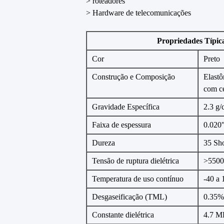
> roteadores
> Hardware de telecomunicações
Propriedades Típic
Cor
Preto
Construção e Composição
Elastô
com c
Gravidade Específica
2.3 g/
Faixa de espessura
0.020
Dureza
35 Sh
Tensão de ruptura dielétrica
>550
Temperatura de uso contínuo
-40 a
Desgaseificação (TML)
0.35%
Constante dielétrica
4.7 M