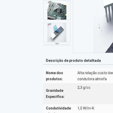
Descrição de produto detalhada
Nome dos
Alta relação custo-b
produtos:
condutora almofa
2,3 g/cc
Gravidade
Específica:
Condutividade
1,5 W/m-K