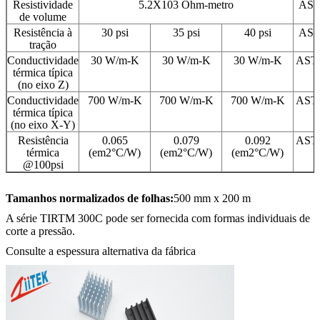
Resistividade
5.2X103 Ohm-metro
AST
de volume
Resistência à
30 psi
35 psi
40 psi
AST
tração
Conductividade
30 W/m-K
30 W/m-K
30 W/m-K
AST
térmica típica
(no eixo Z)
Conductividade
700 W/m-K
700 W/m-K
700 W/m-K
AST
térmica típica
(no eixo X-Y)
Resistência
0.065
0.079
0.092
AST
térmica
(em2°C/W)
(em2°C/W)
(em2°C/W)
@100psi
Tamanhos normalizados de folhas:
500 mm x 200 m
A série TIRTM 300C pode ser fornecida com formas individuais de
corte a pressão.
Consulte a espessura alternativa da fábrica