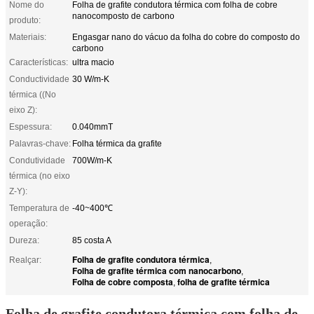
Nome do
Folha de grafite condutora térmica com folha de cobre
nanocomposto de carbono
produto:
Materiais:
Engasgar nano do vácuo da folha do cobre do composto do
carbono
Características:
ultra macio
Conductividade
30 W/m-K
térmica ((No
eixo Z):
Espessura:
0.040mmT
Palavras-chave:
Folha térmica da grafite
Condutividade
700W/m-K
térmica (no eixo
Z-Y):
Temperatura de
-40~400℃
operação:
Dureza:
85 costa A
Folha de grafite condutora térmica
Realçar:
,
Folha de grafite térmica com nanocarbono
,
Folha de cobre composta
folha de grafite térmica
,
Folha de grafite condutora térmica com folha de