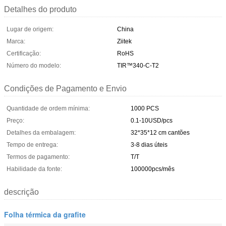
Detalhes do produto
Lugar de origem:
China
Marca:
Ziitek
Certificação:
RoHS
Número do modelo:
TIR™340-C-T2
Condições de Pagamento e Envio
Quantidade de ordem mínima:
1000 PCS
Preço:
0.1-10USD/pcs
Detalhes da embalagem:
32*35*12 cm cantões
Tempo de entrega:
3-8 dias úteis
Termos de pagamento:
T/T
Habilidade da fonte:
100000pcs/mês
descrição
Folha térmica da grafite