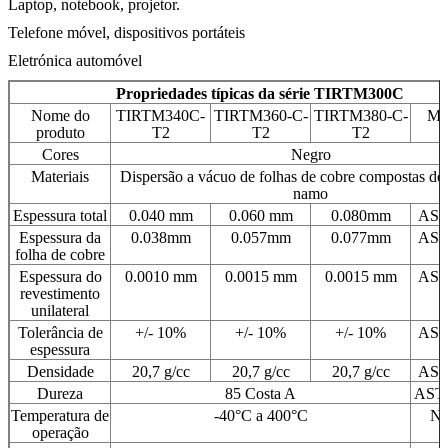
Laptop, notebook, projetor.
Telefone móvel, dispositivos portáteis
Eletrónica automóvel
Propriedades típicas da série TIRTM300C
Nome do
TIRTM340C-
TIRTM360-C-
TIRTM380-C-
Mé
produto
T2
T2
T2
e
Cores
Negro
Materiais
Dispersão a vácuo de folhas de cobre compostas de
namo
Espessura total
0.040 mm
0.060 mm
0.080mm
AST
Espessura da
0.038mm
0.057mm
0.077mm
AST
folha de cobre
Espessura do
0.0010 mm
0.0015 mm
0.0015 mm
AST
revestimento
unilateral
Tolerância de
+/- 10%
+/- 10%
+/- 10%
AST
espessura
Densidade
20,7 g/cc
20,7 g/cc
20,7 g/cc
AST
Dureza
85 Costa A
AST
Temperatura de
-40°C a 400°C
Nã
operação