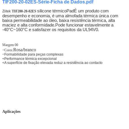
TIF200-20-02ES-Série-Ficha de Dados.pdf
silicone térmico
Pad
É um produto com
Ziitek
TIF280-20-02ES
desempenho e economia, é uma almofada térmica única com
baixa permeabilidade ao óleo, baixa resistência térmica, alta
maciez e alta conformidade.Pode funcionar estavelmente a
-40°C~160°C e satisfazer os requisitos da UL94V0.
Margem 00
Rosa/branco
<
Cores:
<
Formabilidade para peças complexas
<
Performance térmica excepcional
<
A superfície de fixação elevada reduz a resistência ao contacto
Aplicações