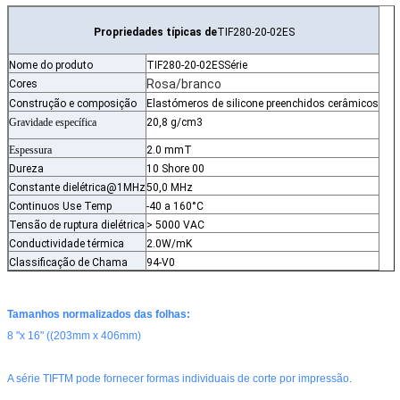
Propriedades típicas de
TIF280-20-02ES
Nome do produto
TIF280-20-02ES
Série
Rosa/branco
Cores
Construção e composição
Elastómeros de silicone preenchidos cerâmicos
Gravidade específica
20,8 g/cm3
Espessura
2.0 mmT
Dureza
10 Shore 00
Constante dielétrica@1MHz
50,0 MHz
Continuos Use Temp
-40 a 160°C
Tensão de ruptura dielétrica
> 5000 VAC
Conductividade térmica
2.0W/mK
Classificação de Chama
94-V0
Tamanhos normalizados das folhas:
8 "x 16" ((203mm x 406mm)
A série TIFTM pode fornecer formas individuais de corte por impressão.