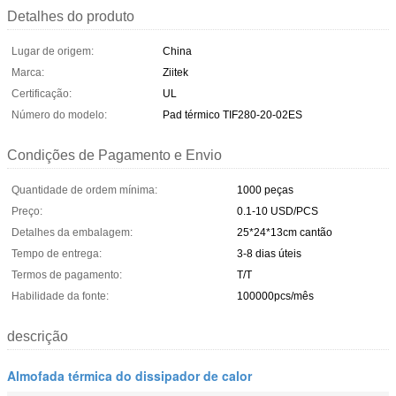
Detalhes do produto
Lugar de origem:
China
Marca:
Ziitek
Certificação:
UL
Número do modelo:
Pad térmico TIF280-20-02ES
Condições de Pagamento e Envio
Quantidade de ordem mínima:
1000 peças
Preço:
0.1-10 USD/PCS
Detalhes da embalagem:
25*24*13cm cantão
Tempo de entrega:
3-8 dias úteis
Termos de pagamento:
T/T
Habilidade da fonte:
100000pcs/mês
descrição
Almofada térmica do dissipador de calor