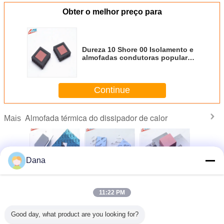
Obter o melhor preço para
Dureza 10 Shore 00 Isolamento e
almofadas condutoras populares
para alimentação
Continue
Almofada térmica do dissipador de calor
Mais
Dana
mpliant
Pads de silicone
Materiais de
Atacadista UL
Fabrican
ilicone
TIF7180HM em
gerenciamento
Cartão de
almof
a energia
cinza para
térmico 3,0W
visualização de
térmicas d
11:22 PM
 prova
eletrônicos
Lava-malas de
CPU reconhecido
de isola
gua
automotivos
silicone almofada
Pad térmico de
térmico de
térmica para
preenchimento de
personal
Mude a língua
Good day, what product are you looking for?
transferência de
lacunas
para 