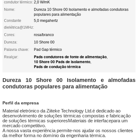
condutor térmico:
2,0 W/mK
Nome:
Dureza 10 Shore 00 Isolamento e almofadas condutoras
populares para alimentação
Constante
5,0 megahertz
dielétrica@1MHz:
Cores:
rosa/branco
Dureza:
10 Shore 00
Palavra chave:
Pad Gap térmico
Pads condutores de fonte de alimentação
Realçar:
,
10 Shore 00 Pads de isolamento
,
Pads de condução térmica
Dureza
10 Shore 00 Isolamento e almofadas
condutoras populares para alimentação
Perfil da empresa
Material eletrónico da Ziitek
e Technology Ltd.
é dedicado ao
desenvolvimento de soluções térmicas compostas e fabricação
de soluções térmicas superiores
Materiais de interface
para um
mercado competitivo.
A nossa vasta experiência permite-nos ajudar os nossos clientes
da melhor forma no domínio da engenharia térmica.