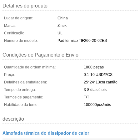
Detalhes do produto
Lugar de origem:
China
Marca:
Ziitek
Certificação:
UL
Número do modelo:
Pad térmico TIF260-20-02ES
Condições de Pagamento e Envio
Quantidade de ordem mínima:
1000 peças
Preço:
0.1-10 USD/PCS
Detalhes da embalagem:
25*24*13cm cantão
Tempo de entrega:
3-8 dias úteis
Termos de pagamento:
T/T
Habilidade da fonte:
100000pcs/mês
descrição
Almofada térmica do dissipador de calor