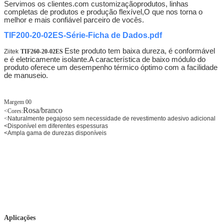
Servimos os clientes.
com customização
produtos, linhas
completas de produtos e produção flexível,
O que nos torna o
melhor e mais confiável parceiro de vocês.
TIF200-20-02ES-Série-Ficha de Dados.pdf
Este produto tem baixa dureza, é conformável
Ziitek
TIF260-20-02ES
e é eletricamente isolante.A característica de baixo módulo do
produto oferece um desempenho térmico óptimo com a facilidade
de manuseio.
Margem 00
Rosa/branco
<
Cores:
<
Naturalmente pegajoso sem necessidade de revestimento adesivo adicional
<
Disponível em diferentes espessuras
<
Ampla gama de durezas disponíveis
Aplicações