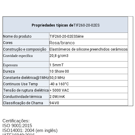
Propriedades típicas de
TIF260-20-02ES
Nome do produto
TIF260-20-02ES
Série
Rosa/branco
Cores
Construção e composição
Elastómeros de silicone preenchidos cerâmicos
Gravidade específica
20,8 g/cm3
Espessura
1.5mmT
Dureza
10 Shore 00
Constante dielétrica@1MHz
50,0 MHz
Continuos Use Temp
-40 a 160°C
Tensão de ruptura dielétrica
> 5000 VAC
Conductividade térmica
2.0W/mK
Classificação de Chama
94-V0
Certificações:
ISO 9001:2015
ISO14001: 2004 (em inglês)